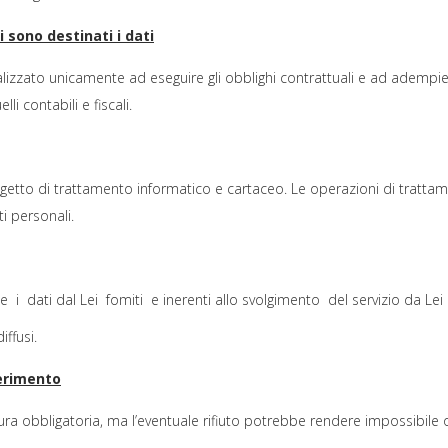
i sono destinati i dati
finalizzato unicamente ad eseguire gli obblighi contrattuali e ad adempi
li contabili e fiscali.
o oggetto di trattamento informatico e cartaceo. Le operazioni di trat
ti personali.
dati dal Lei fomiti e inerenti allo svolgimento del servizio da Lei r
ffusi.
ferimento
tura obbligatoria, ma l’eventuale rifiuto potrebbe rendere impossibil