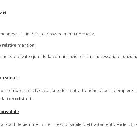
ati
 è riconosciuta in forza di provvedimenti normativi;
e relative mansioni;
liche e/o private quando la comunicazione risulti necessaria o funziona
ersonali
tto il tempo utile all’esecuzione del contratto nonché per adempiere agl
lati e/o distrutti.
ponsabile
ocietà Effebiemme Sri e il responsabile del trattamento è identificat