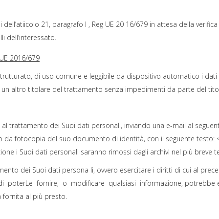
 dell’atiicolo 21, paragrafo I , Reg UE 20 16/679 in attesa della verific
li dell’interessato.
. UE
2016/679
 strutturato, di uso comune e leggibile da dispositivo automatico i dati 
 a un altro titolare del trattamento senza impedimenti da parte del tit
o al trattamento dei Suoi dati personali, inviando una e-mail al seguen
 da fotocopia del suo documento di identità, con il seguente testo: <
ione i Suoi dati personali saranno rimossi dagli archivi nel più breve 
ento dei Suoi dati persona li, ovvero esercitare i diritti di cui al pre
i poterLe fornire, o modificare qualsiasi informazione, potrebbe ess
ornita al più presto.