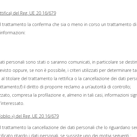
rettifica) del Reg. UE 20 16/679
 del trattamento la conferma che sia o meno in corso un trattamento di 
 informazioni:
 dati personali sono stati o saranno comunicati, in particolare se destin
visto oppure, se non è possibile, i criteri utilizzati per determinare t
e al titolare del trattamento la rettifica o la cancellazione dei dati per
ttamento;f) il diritto di proporre reclamo a un’autorità di controllo;
ato, compresa la profilazione e, almeno in tali casi, informazioni signi
’interessato.
ll’oblio ») del Reg. UE 20 16/679
del trattamento la cancellazione dei dati personali che lo riguardano senz
ficato ritardo i dati personali, se sussiste uno dei motivi seguenti :