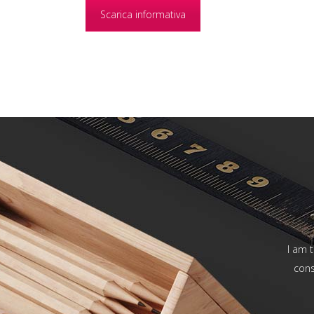
Scarica informativa
I am t
cons