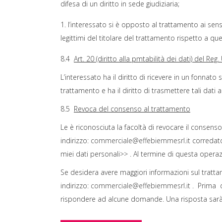
difesa di un diritto in sede giudiziaria;
l’interessato si è opposto al trattamento ai sensi
legittimi del titolare del trattamento rispetto a quel
8.4
Art. 20
(diritto
a
lla
pmtabilità dei dati) del Reg
L’interessato ha il diritto di ricevere in un fonnato
trattamento e ha il diritto di trasmettere tali dati
8.5
Revoca del consenso al trattamento
Le è riconosciuta la facoltà di revocare il consens
indirizzo:
commerciale@effebiemmesrl.it
corredato
miei dati personali>> . Al termine di questa operaz
Se desidera avere maggiori informazioni sul trattam
indirizzo:
commerciale@effebiemmesrl.it
. Prima d
rispondere ad alcune domande. Una risposta sarà f