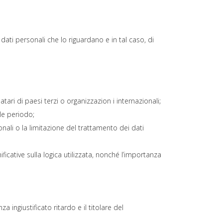
dati personali che lo riguardano e in tal caso, di
atari di paesi terzi o organizzazion i internazionali;
ale periodo;
sonali o la limitazione del trattamento dei dati
ficative sulla logica utilizzata, nonché l’importanza
a ingiustificato ritardo e il titolare del