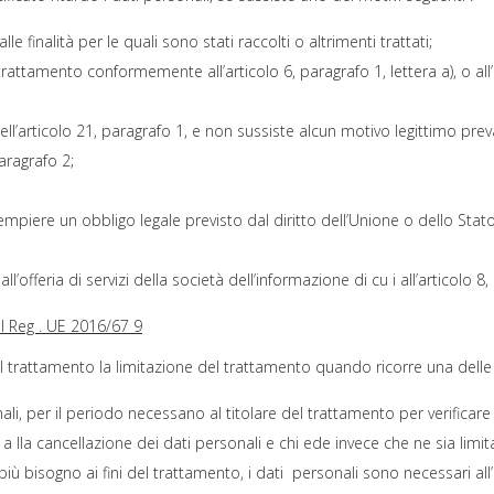
e finalità per le quali sono stati raccolti o altrimenti trattati;
trattamento conformemente all’articolo 6, paragrafo 1, lettera a), o all’
dell’articolo 21, paragrafo 1, e non sussiste alcun motivo legittimo pr
aragrafo 2;
mpiere un obbligo legale previsto dal diritto dell’Unione o dello Stat
all’offeria di servizi della società dell’informazione di cu i all’articol
del Reg . UE 2016/67 9
 del trattamento la limitazione del trattamento quando ricorre una delle
li, per il periodo necessano al titolare del trattamento per verificare l
 a lla cancellazione dei dati personali e chi ede invece che ne sia limitat
iù bisogno ai fini del trattamento, i dati personali sono necessari all’